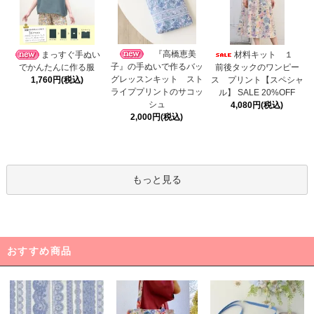
『高橋恵美
まっすぐ手ぬい
材料キット １
子』の手ぬいで作るバッ
でかんたんに作る服
前後タックのワンピー
グレッスンキット スト
1,760円(税込)
ス プリント【スペシャ
ライププリントのサコッ
ル】 SALE 20%OFF
シュ
4,080円(税込)
2,000円(税込)
もっと見る
おすすめ商品