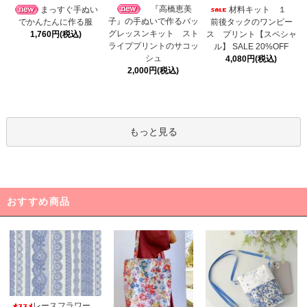
『高橋恵美
まっすぐ手ぬい
材料キット １
子』の手ぬいで作るバッ
でかんたんに作る服
前後タックのワンピー
グレッスンキット スト
1,760円(税込)
ス プリント【スペシャ
ライププリントのサコッ
ル】 SALE 20%OFF
シュ
4,080円(税込)
2,000円(税込)
もっと見る
おすすめ商品
レースフラワー