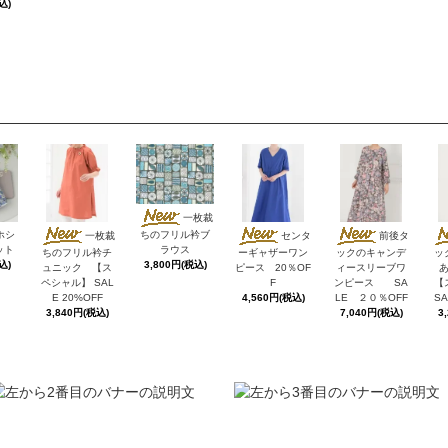
込)
一枚裁
ホシ
ちのフリル衿ブ
一枚裁
センタ
前後タ
ット
ラウス
ちのフリル衿チ
ーギャザーワン
ックのキャンデ
ッ
込)
3,800円(税込)
ュニック 【ス
ピース 20％OF
ィースリーブワ
ペシャル】 SAL
F
ンピース SA
【
E 20%OFF
4,560円(税込)
LE ２０％OFF
SA
3,840円(税込)
7,040円(税込)
3