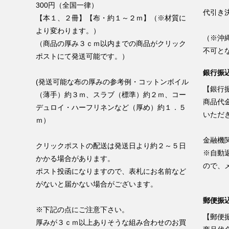
300円（全国一律）
代引き
【本１、２冊】【布・約１～２ｍ】（※材質に
より変わります。）
（※沖
（商品の厚み３ｃｍ以内までの商品がクリック
不可と
ポストにて発送可能です。）
銀行振込
(発送可能な布の厚みの参考例・コットンボイル
【銀行振
（薄手）約３ｍ、スラブ（標準）約２ｍ、コー
商品代
デュロイ・ハーフリネンなど（厚め）約１．５
いただ
ｍ）
金融機
クリックポストの配送は発送日より約２～５日
※自動
かかる場合があります。
ので、
ポスト投函になりますので、表札にお名前など
がないと届かない場合がございます。
郵便振込
※下記の点にご注意下さい。
【郵便振
厚みが３ｃｍ以上ありそうな組み合わせのお買