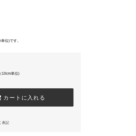
cm単位)です。
（10cm単位)
カートに入れる
く表記