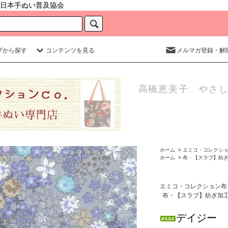
日本手ぬい普及協会
プから探す
コンテンツを見る
メルマガ登録・解
高橋恵美子 やさし
ホーム
>
エミコ・コレクシ
ホーム
>
布・【スラブ】紡
エミコ・コレクション布
布・【スラブ】紡ぎ加
デイジー 