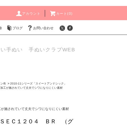
アカウント
カート(
0
)
除
ブログ
お問い合わせ
い手ぬい 手ぬいクラブWEB
ョン布
>
2010-11シリーズ「スイートアンドシック」
ぎ加工が施されていて丈夫でシワになりにくい素材
工が施されていて丈夫でシワになりにくい素材
ＳＥＣ１２０４ ＢＲ （グ