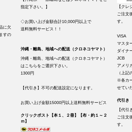
【クレ
指定下さい。】
ご注文
す。
◇お買い上げ金額合計10,000円以上で
品に欠
送料無料サービス！！
ますの
VISA
マスタ
沖縄・離島、地域への配送（クロネコヤマト）
ダイナ
JCB
沖縄・離島、地域への配送（クロネコヤマト）
アメリ
はこちらをご選択下さい。
（上記
1300円
※各カ
せてい
【代引き】不可の配送設定になります。
代引き
お買い上げ金額15000円以上送料無料サービス
【代引
クリックポスト【本１、２冊】【布・約１～２
ご注文
ｍ】
す。