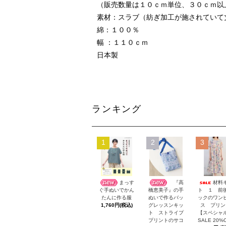
（販売数量は１０ｃｍ単位、３０ｃｍ以
素材：スラブ（紡ぎ加工が施されていて
綿：１００％
幅 ：１１０ｃｍ
日本製
ランキング
1
2
3
まっす
『高
材料
ト １ 前
ぐ手ぬいでかん
橋恵美子』の手
ックのワン
たんに作る服
ぬいで作るバッ
ス プリン
1,760円(税込)
グレッスンキッ
【スペシャ
ト ストライプ
SALE 20%
プリントのサコ