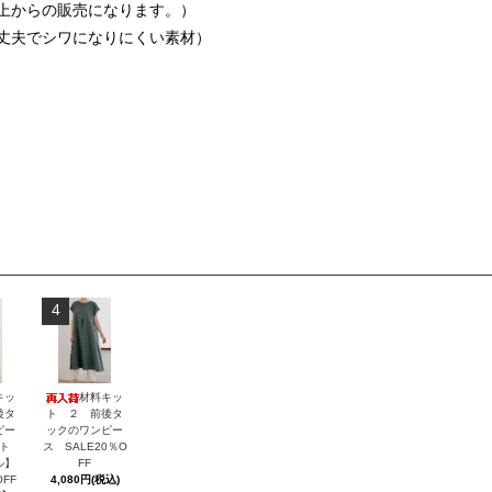
上からの販売になります。）
丈夫でシワになりにくい素材）
4
キッ
材料キッ
後タ
ト ２ 前後タ
ピー
ックのワンピー
ト
ス SALE20％O
ル】
FF
OFF
4,080円(税込)