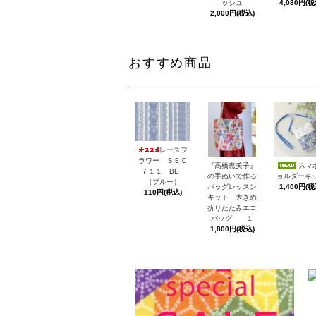
4,080円(税
ッシュ
2,000円(税込)
おすすめ商品
レースフ
ラワー ＳＥＣ
スマ
『高橋恵美子』
７１１ BL
ョルダーキ
の手ぬいで作る
（ブルー）
1,400円(税
バッグレッスン
110円(税込)
キット 大きめ
折りたたみエコ
バッグ １
1,800円(税込)