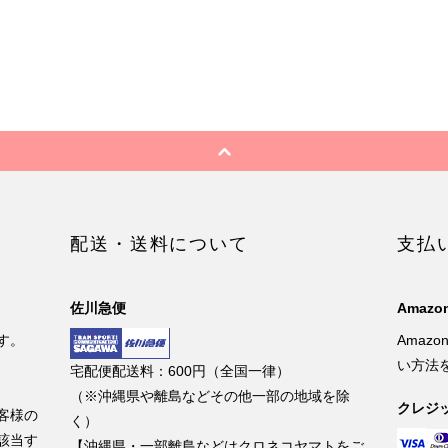
配送・送料について
支払
佐川急便
Amazon
す。
Amaz
い方法
宅配便配送料：600円（全国一律）
（※沖縄県や離島などその他一部の地域を除
クレジ
客様の
く）
該当す
【沖縄県・一部離島などはクロネコヤマトをご