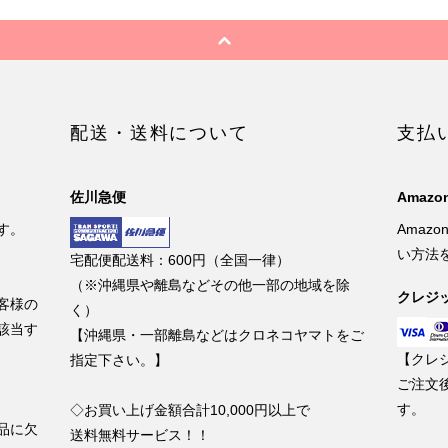
配送・送料について
支払
佐川急便
Amazon
す。
Amaz
い方法
宅配便配送料：600円（全国一律）
（※沖縄県や離島などその他一部の地域を除
クレジ
客様の
く）
該当す
【沖縄県・一部離島などはクロネコヤマトをご
【クレ
指定下さい。】
ご注文
す。
◇お買い上げ金額合計10,000円以上で
品に欠
送料無料サービス！！