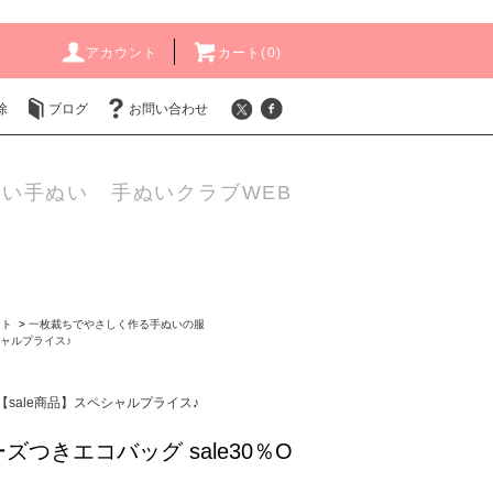
アカウント
カート(
0
)
除
ブログ
お問い合わせ
い手ぬい 手ぬいクラブWEB
ット
>
一枚裁ちでやさしく作る手ぬいの服
シャルプライス♪
【sale商品】スペシャルプライス♪
ズつきエコバッグ sale30％O