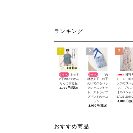
ランキング
1
2
3
まっす
『高
材料
ト １ 前
ぐ手ぬいでかん
橋恵美子』の手
ックのワン
たんに作る服
ぬいで作るバッ
ス プリン
1,760円(税込)
グレッスンキッ
【スペシャ
ト ストライプ
SALE 20%
プリントのサコ
4,080円(税
ッシュ
2,000円(税込)
おすすめ商品