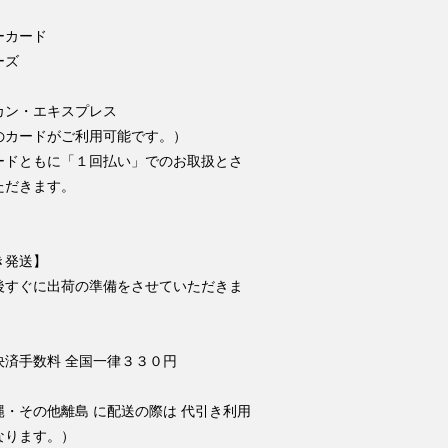
ーカード
ーズ
カン・エキスプレス
のカードがご利用可能です。）
ードともに「１回払い」でのお取扱とさ
ただきます。
き発送】
後すぐに出荷の準備をさせていただきま
決済手数料 全国一律３３０円
縄・その他離島 に配送の際は 代引き利用
なります。）