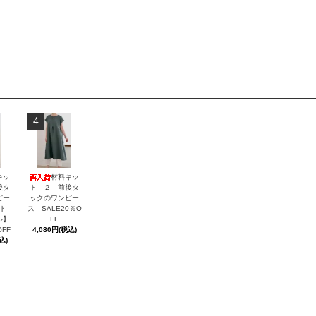
4
キッ
材料キッ
後タ
ト ２ 前後タ
ピー
ックのワンピー
ト
ス SALE20％O
ル】
FF
OFF
4,080円(税込)
込)