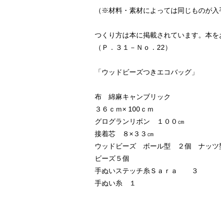
（※材料・素材によっては同じものが入
つくり方は本に掲載されています。本を
（Ｐ．３１－Ｎｏ．22）
「ウッドビーズつきエコバッグ」
布 綿麻キャンブリック
３６ｃｍ× 100ｃｍ
グログランリボン １００㎝
接着芯 ８×３３㎝
ウッドビーズ ボール型 ２個 ナッツ
ビーズ５個
手ぬいステッチ糸Ｓａｒａ ３
手ぬい糸 １