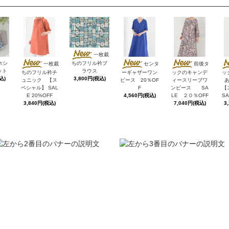
一枚裁
ホシ
ちのフリル衿ブ
一枚裁
センタ
前後タ
ット
ラウス
ちのフリル衿チ
ーギャザーワン
ックのキャンデ
ッ
込)
3,800円(税込)
ュニック 【ス
ピース 20％OF
ィースリーブワ
ペシャル】 SAL
F
ンピース SA
【
E 20%OFF
4,560円(税込)
LE ２０％OFF
SA
3,840円(税込)
7,040円(税込)
3