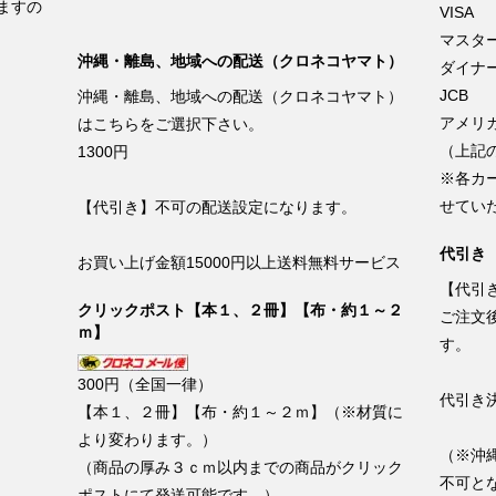
ますの
VISA
マスタ
沖縄・離島、地域への配送（クロネコヤマト）
ダイナ
JCB
沖縄・離島、地域への配送（クロネコヤマト）
アメリ
はこちらをご選択下さい。
（上記
1300円
※各カ
せてい
【代引き】不可の配送設定になります。
代引き
お買い上げ金額15000円以上送料無料サービス
【代引
クリックポスト【本１、２冊】【布・約１～２
ご注文
ｍ】
す。
300円（全国一律）
代引き
【本１、２冊】【布・約１～２ｍ】（※材質に
より変わります。）
（※沖
（商品の厚み３ｃｍ以内までの商品がクリック
不可と
ポストにて発送可能です。）