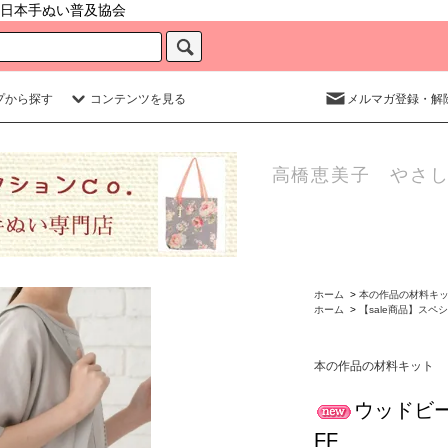
日本手ぬい普及協会
プから探す
コンテンツを見る
メルマガ登録・解
高橋恵美子 やさし
ホーム
>
本の作品の材料キ
ホーム
>
【sale商品】スペ
本の作品の材料キット
ウッドビー
FF