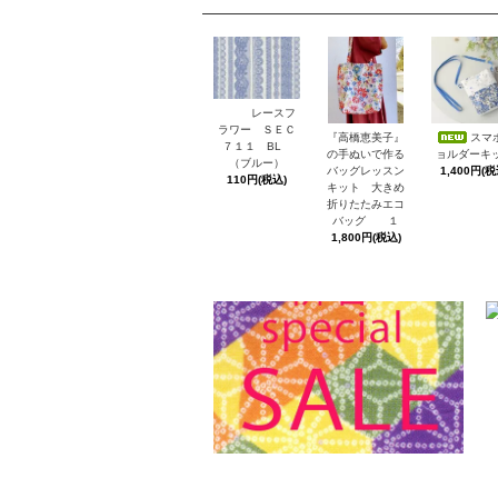
レースフ
ラワー ＳＥＣ
スマ
『高橋恵美子』
７１１ BL
ョルダーキ
の手ぬいで作る
（ブルー）
1,400円(税
バッグレッスン
110円(税込)
キット 大きめ
折りたたみエコ
バッグ １
1,800円(税込)