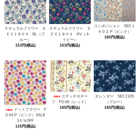
コンポジション SEC１
ナチュラルフラワー Ｓ
ナチュラルフラワー Ｓ
９０２ P（ピンク）
ＥＣ１８０４ BL（ブ
ＥＣ１８０４ NV（ネ
165円(税込)
ルー）
イビー）
153円(税込)
153円(税込)
ステッチモチー
オレンダー SEC2105
フ FS-08（レッド）
（ブルー）
165円(税込)
165円(税込)
ドットフラワー F
S-04 P（ピンク）SALE
3０％OFF
115円(税込)