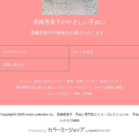
高橋恵美子のやさしい手ぬい
高橋恵美子の情報をお届けいたします。
マイアカウント
カートを見る
お問い合わせ
ホーム
/
支払い方法について
/
配送・送料について
/
返品について
/
特定商取引法に基づく表記
/
プライバシーポリシー
/
メルマガ登録・解除
/
ショップブログ
/
RSS
/
ATOM
Copyright© 2005 emico collection co. 高橋恵美子 手ぬい専門店エミコ・コレクションco. 手ぬ
いクラブWEB
Powered by