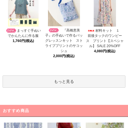
『高橋恵美
まっすぐ手ぬい
材料キット １
子』の手ぬいで作るバッ
でかんたんに作る服
前後タックのワンピー
グレッスンキット スト
1,760円(税込)
ス プリント【スペシャ
ライププリントのサコッ
ル】 SALE 20%OFF
シュ
4,080円(税込)
2,000円(税込)
もっと見る
おすすめ商品