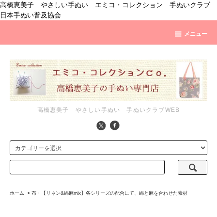
高橋恵美子 やさしい手ぬい エミコ・コレクション 手ぬいクラブ
日本手ぬい普及協会
メニュー
高橋恵美子 やさしい手ぬい 手ぬいクラブWEB
ホーム
>
布・【リネン&綿麻mix】各シリーズの配合にて、綿と麻を合わせた素材