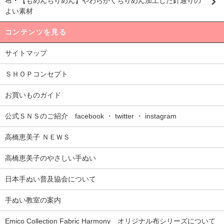
布・【もめんちりめん】やわらかくちりめん加工した針通りの
よい素材
コンテンツを見る
サイトマップ
ＳＨＯＰコンセプト
お買いものガイド
公式ＳＮＳのご紹介 facebook ・ twitter ・ instagram
高橋恵美子 ＮＥＷＳ
高橋恵美子のやさしい手ぬい
日本手ぬい普及協会について
手ぬい教室の案内
Emico Collection Fabric Harmony オリジナル布シリーズについて