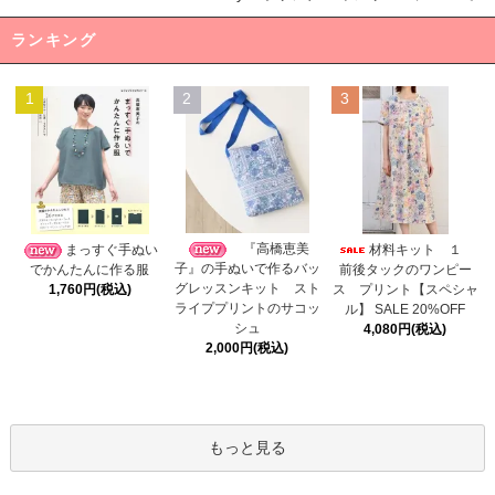
ランキング
1
2
3
『高橋恵美
まっすぐ手ぬい
材料キット １
子』の手ぬいで作るバッ
でかんたんに作る服
前後タックのワンピー
グレッスンキット スト
1,760円(税込)
ス プリント【スペシャ
ライププリントのサコッ
ル】 SALE 20%OFF
シュ
4,080円(税込)
2,000円(税込)
もっと見る