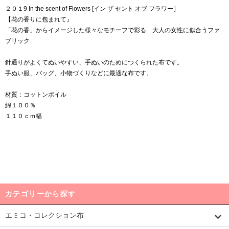
２０１9 In the scent of Flowers [イン ザ セント オブ フラワー］
【花の香りに包まれて』
「花の香」からイメージした様々なモチーフで彩る 大人の女性に似合うファ
ブリック
針通りがよくてぬいやすい、手ぬいのためにつくられた布です。
手ぬい服、バッグ、小物づくりなどに最適な布です。
材質：コットンボイル
綿１００％
１１０ｃｍ幅
カテゴリーから探す
エミコ・コレクション布