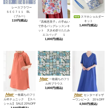
レースフラワー
ＳＥＣ７１１ BL
（ブルー）
スマホショルダー
110円(税込)
キット
『高橋恵美子』の手ぬい
1,400円(税込)
で作るバッグレッスンキ
ット 大きめ折りたたみ
エコバッグ １
1,800円(税込)
一枚裁ちのフリ
ル衿ブラウス
3,800円(税込)
一枚裁ちのフリ
センターギャザ
ル衿チュニック 【スペ
ーワンピース 20％OFF
シャル】 SALE 20%OFF
4,560円(税込)
3,840円(税込)