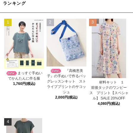
ランキング
1
2
3
『高橋恵美
まっすぐ手ぬい
子』の手ぬいで作るバッ
でかんたんに作る服
グレッスンキット スト
材料キット １
1,760円(税込)
ライププリントのサコッ
前後タックのワンピー
シュ
ス プリント【スペシャ
2,000円(税込)
ル】 SALE 20%OFF
4,080円(税込)
4