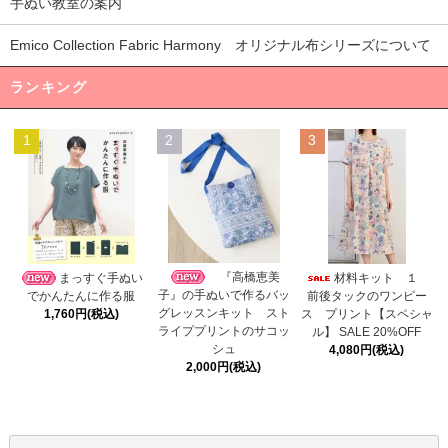
手ぬい教室の案内
Emico Collection Fabric Harmony オリジナル布シリーズについて
ランキング
1
2
3
『高橋恵美
まっすぐ手ぬい
材料キット １
子』の手ぬいで作るバッ
でかんたんに作る服
前後タックのワンピー
グレッスンキット スト
1,760円(税込)
ス プリント【スペシャ
ライププリントのサコッ
ル】 SALE 20%OFF
シュ
4,080円(税込)
2,000円(税込)