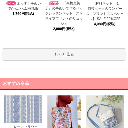
『高橋恵美
まっすぐ手ぬい
材料キット １
子』の手ぬいで作るバッ
でかんたんに作る服
前後タックのワンピー
グレッスンキット スト
1,760円(税込)
ス プリント【スペシャ
ライププリントのサコッ
ル】 SALE 20%OFF
シュ
4,080円(税込)
2,000円(税込)
もっと見る
おすすめ商品
レースフラワー