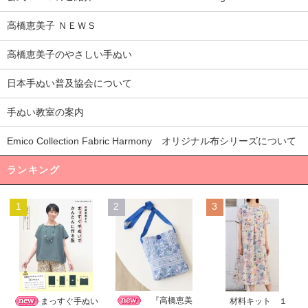
高橋恵美子 ＮＥＷＳ
高橋恵美子のやさしい手ぬい
日本手ぬい普及協会について
手ぬい教室の案内
Emico Collection Fabric Harmony オリジナル布シリーズについて
ランキング
1
2
3
『高橋恵美
まっすぐ手ぬい
材料キット １