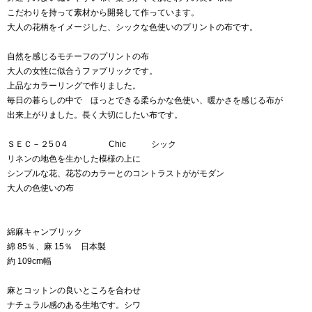
こだわりを持って素材から開発して作っています。
大人の花柄をイメージした、シックな色使いのプリントの布です。
自然を感じるモチーフのプリントの布
大人の女性に似合うファブリックです。
上品なカラーリングで作りました。
毎日の暮らしの中で ほっとできる柔らかな色使い、暖かさを感じる布が
出来上がりました。長く大切にしたい布です。
ＳＥＣ－２5０4 Chic シック
リネンの地色を生かした模様の上に
シンプルな花、花芯のカラーとのコントラストががモダン
大人の色使いの布
綿麻キャンブリック
綿 85％、麻 15％ 日本製
約 109cm幅
麻とコットンの良いところを合わせ
ナチュラル感のある生地です。シワ