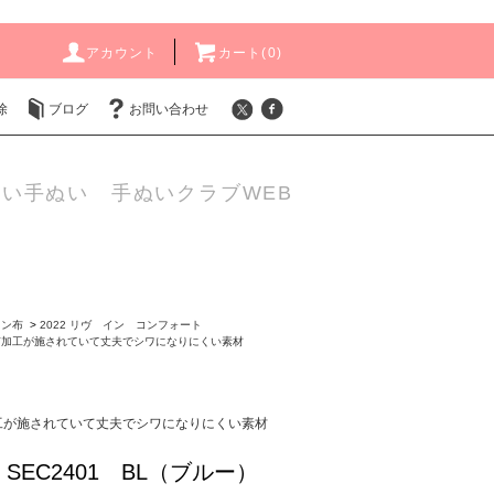
アカウント
カート(
0
)
除
ブログ
お問い合わせ
い手ぬい 手ぬいクラブWEB
ョン布
>
2022 リヴ イン コンフォート
ぎ加工が施されていて丈夫でシワになりにくい素材
工が施されていて丈夫でシワになりにくい素材
SEC2401 BL（ブルー）