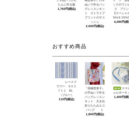
ト １ 前
ぐ手ぬいでかん
橋恵美子』の手
ックのワン
たんに作る服
ぬいで作るバッ
ス プリン
1,760円(税込)
グレッスンキッ
【スペシャ
ト ストライプ
SALE 20%
プリントのサコ
4,080円(税
ッシュ
2,000円(税込)
おすすめ商品
レースフ
ラワー ＳＥＣ
スマ
『高橋恵美子』
７１１ BL
ョルダーキ
の手ぬいで作る
（ブルー）
1,400円(税
バッグレッスン
110円(税込)
キット 大きめ
折りたたみエコ
バッグ １
1,800円(税込)