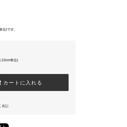
m単位)です。
（10cm単位)
カートに入れる
く表記