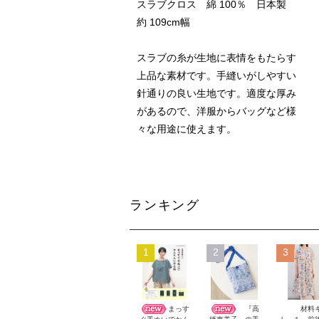
スラブクロス 綿 100％ 日本製
約 109cm幅
スラブの糸が生地に表情をもたらす
上品な素材です。手縫いがしやすい
針通りの良い生地です。適度な厚み
があるので、洋服からバッグなど様
々な用途に使えます。
ランキング
1
2
3
まっす
『高
材料