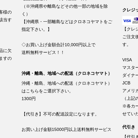
（※沖縄県や離島などその他一部の地域を除
クレジ
客様の
く）
該当す
【沖縄県・一部離島などはクロネコヤマトをご
【クレ
指定下さい。】
ご注文
す。
◇お買い上げ金額合計10,000円以上で
品に欠
送料無料サービス！！
ますの
VISA
マスタ
沖縄・離島、地域への配送（クロネコヤマト）
ダイナ
JCB
沖縄・離島、地域への配送（クロネコヤマト）
アメリ
はこちらをご選択下さい。
（上記
1300円
※各カ
せてい
【代引き】不可の配送設定になります。
代引き
お買い上げ金額15000円以上送料無料サービス
【代引