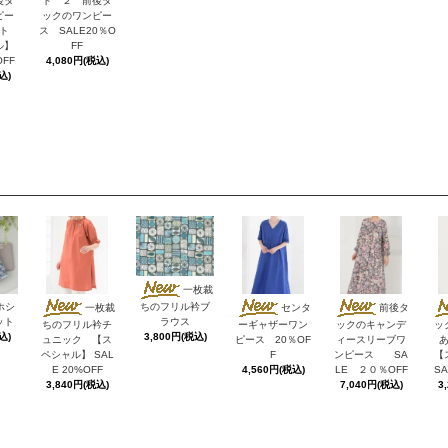
後タ
ト ２ 前後タ
ピー
ックのワンピー
ト
ス SALE20％O
ル】
FF
OFF
4,080円(税込)
込)
一枚裁
ホシ
ちのフリル衿ブ
一枚裁
センタ
前後タ
ット
ラウス
ちのフリル衿チ
ーギャザーワン
ックのキャンデ
ッ
込)
3,800円(税込)
ュニック 【ス
ピース 20％OF
ィースリーブワ
ペシャル】 SAL
F
ンピース SA
【
E 20%OFF
4,560円(税込)
LE ２０％OFF
SA
3,840円(税込)
7,040円(税込)
3