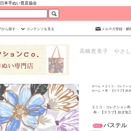
日本手ぬい普及協会
プから探す
コンテンツを見る
メルマガ登録・解
高橋恵美子 やさし
ホーム
>
エミコ・コレクシ
ホーム
>
布・【スラブ】紡
エミコ・コレクション布
布・【スラブ】紡ぎ加
パステル 