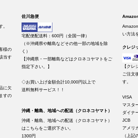
佐川急便
Amazon
す。
Amaz
い方法
宅配便配送料：600円（全国一律）
（※沖縄県や離島などその他一部の地域を除
クレジ
客様の
く）
該当す
【沖縄県・一部離島などはクロネコヤマトをご
【クレ
指定下さい。】
ご注文
す。
◇お買い上げ金額合計10,000円以上で
品に欠
送料無料サービス！！
ますの
VISA
マスタ
沖縄・離島、地域への配送（クロネコヤマト）
ダイナ
JCB
沖縄・離島、地域への配送（クロネコヤマト）
アメリ
はこちらをご選択下さい。
（上記
1300円