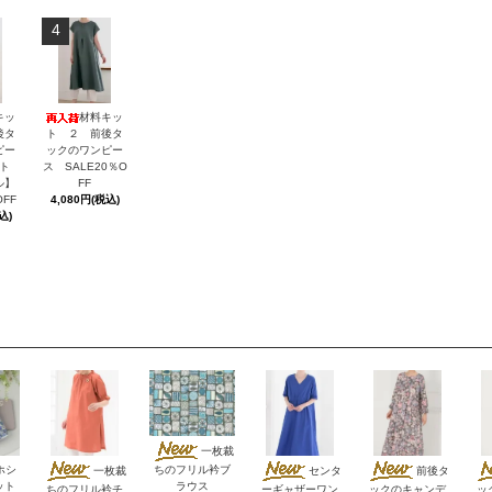
4
キッ
材料キッ
後タ
ト ２ 前後タ
ピー
ックのワンピー
ト
ス SALE20％O
ル】
FF
OFF
4,080円(税込)
込)
一枚裁
ホシ
ちのフリル衿ブ
一枚裁
センタ
前後タ
ット
ラウス
ちのフリル衿チ
ーギャザーワン
ックのキャンデ
ッ