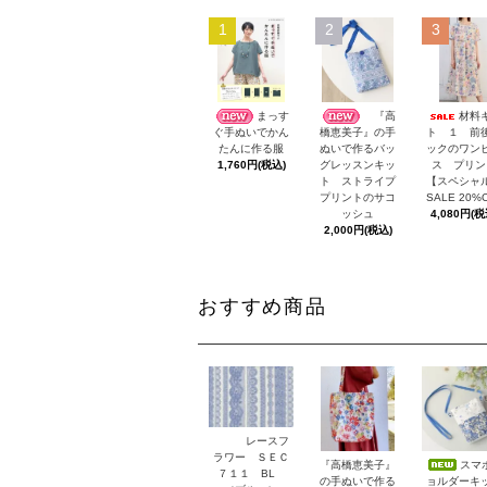
1
2
3
まっす
『高
材料
ト １ 前
ぐ手ぬいでかん
橋恵美子』の手
ックのワン
たんに作る服
ぬいで作るバッ
ス プリン
1,760円(税込)
グレッスンキッ
【スペシャ
ト ストライプ
SALE 20%
プリントのサコ
4,080円(税
ッシュ
2,000円(税込)
おすすめ商品
レースフ
ラワー ＳＥＣ
スマ
『高橋恵美子』
７１１ BL
ョルダーキ
の手ぬいで作る