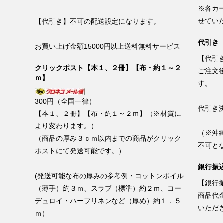
※各カ
せてい
【代引き】不可の配送設定になります。
代引き
お買い上げ金額15000円以上送料無料サービス
【代引
クリックポスト【本１、２冊】【布・約１～２
ご注文
ｍ】
す。
300円（全国一律）
代引き
【本１、２冊】【布・約１～２ｍ】（※材質に
より変わります。）
（※沖
（商品の厚み３ｃｍ以内までの商品がクリック
不可と
ポストにて発送可能です。）
銀行振込
(発送可能な布の厚みの参考例・コットンボイル
【銀行振
（薄手）約３ｍ、スラブ（標準）約２ｍ、コー
商品代
デュロイ・ハーフリネンなど（厚め）約１．５
いただ
ｍ）