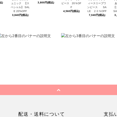
込)
3,800円(税込)
ュニック 【ス
ピース 20％OF
ィースリーブワ
ペシャル】 SAL
F
ンピース SA
【
E 20%OFF
4,560円(税込)
LE ２０％OFF
SA
3,840円(税込)
7,040円(税込)
3
配送・送料について
支払