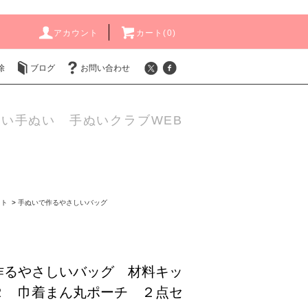
アカウント
カート(
0
)
除
ブログ
お問い合わせ
い手ぬい 手ぬいクラブWEB
ット
>
手ぬいで作るやさしいバッグ
作るやさしいバッグ 材料キッ
２ 巾着まん丸ポーチ ２点セ