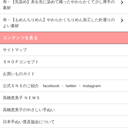
布・【先染め】糸を先に染めて織ったやわらかくて少し厚手の
素材
布・【もめんちりめん】やわらかくちりめん加工した針通りの
よい素材
コンテンツを見る
サイトマップ
ＳＨＯＰコンセプト
お買いものガイド
公式ＳＮＳのご紹介 facebook ・ twitter ・ instagram
高橋恵美子 ＮＥＷＳ
高橋恵美子のやさしい手ぬい
日本手ぬい普及協会について