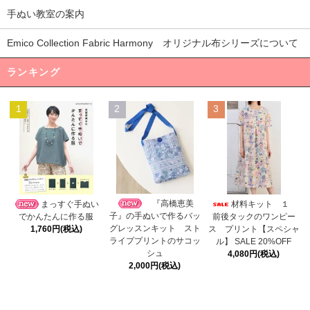
手ぬい教室の案内
Emico Collection Fabric Harmony オリジナル布シリーズについて
ランキング
1
2
3
『高橋恵美
まっすぐ手ぬい
材料キット １
子』の手ぬいで作るバッ
でかんたんに作る服
前後タックのワンピー
グレッスンキット スト
1,760円(税込)
ス プリント【スペシャ
ライププリントのサコッ
ル】 SALE 20%OFF
シュ
4,080円(税込)
2,000円(税込)