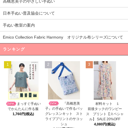
高橋恵美子のやさしい手ぬい
日本手ぬい普及協会について
手ぬい教室の案内
Emico Collection Fabric Harmony オリジナル布シリーズについて
ランキング
1
2
3
『高橋恵美
まっすぐ手ぬい
材料キット １
子』の手ぬいで作るバッ
でかんたんに作る服
前後タックのワンピー
グレッスンキット スト
1,760円(税込)
ス プリント【スペシャ
ライププリントのサコッ
ル】 SALE 20%OFF
シュ
4,080円(税込)