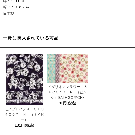
綿：１００％
幅 ：１１０ｃｍ
日本製
一緒に購入されている商品
メダリオンフラワー Ｓ
ＥＣ５１４ P （ピン
ク）SALE 3０％OFF
91円(税込)
モノプロバンス ＳＥＣ
４００７ Ｎ （ネイビ
ー）
131円(税込)