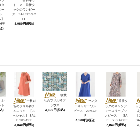
キッ
材料キッ
後タ
ト ２ 前後タ
ピー
ックのワンピー
ト
ス SALE20％O
ル】
FF
OFF
4,080円(税込)
込)
一枚裁
ホシ
ちのフリル衿ブ
一枚裁
センタ
前後タ
ット
ラウス
ちのフリル衿チ
ーギャザーワン
ックのキャンデ
ッ
込)
3,800円(税込)
ュニック 【ス
ピース 20％OF
ィースリーブワ
ペシャル】 SAL
F
ンピース SA
【
E 20%OFF
4,560円(税込)
LE ２０％OFF
SA
3,840円(税込)
7,040円(税込)
3