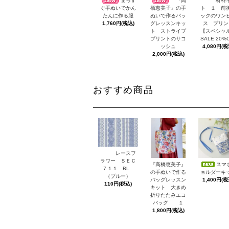
まっす
『高
材料
ト １ 前
ぐ手ぬいでかん
橋恵美子』の手
ックのワン
たんに作る服
ぬいで作るバッ
ス プリン
1,760円(税込)
グレッスンキッ
【スペシャ
ト ストライプ
SALE 20%
プリントのサコ
4,080円(税
ッシュ
2,000円(税込)
おすすめ商品
レースフ
ラワー ＳＥＣ
スマ
『高橋恵美子』
７１１ BL
ョルダーキ
の手ぬいで作る
（ブルー）
1,400円(税
バッグレッスン
110円(税込)
キット 大きめ
折りたたみエコ
バッグ １
1,800円(税込)