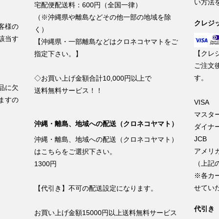
い方法
宅配便配送料：600円（全国一律）
（※沖縄県や離島などその他一部の地域を除
クレジ
客様の
く）
該当す
【沖縄県・一部離島などはクロネコヤマトをご
【クレ
指定下さい。】
ご注文
す。
◇お買い上げ金額合計10,000円以上で
品に欠
送料無料サービス！！
ますの
VISA
マスタ
沖縄・離島、地域への配送（クロネコヤマト）
ダイナ
JCB
沖縄・離島、地域への配送（クロネコヤマト）
アメリ
はこちらをご選択下さい。
（上記
1300円
※各カ
せてい
【代引き】不可の配送設定になります。
代引き
お買い上げ金額15000円以上送料無料サービス