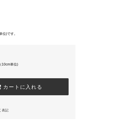
m単位)です。
（10cm単位)
カートに入れる
く表記