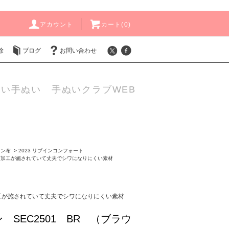
アカウント
カート(
0
)
除
ブログ
お問い合わせ
い手ぬい 手ぬいクラブWEB
ョン布
>
2023 リブインコンフォート
ぎ加工が施されていて丈夫でシワになりにくい素材
工が施されていて丈夫でシワになりにくい素材
 SEC2501 BR （ブラウ