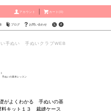
アカウント
カート(
0
)
除
ブログ
お問い合わせ
い手ぬい 手ぬいクラブWEB
ット
 手ぬいの基本レッスン
礎がよくわかる 手ぬいの基
材料キット１３ 裁縫ケース