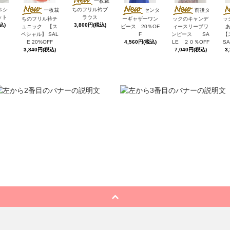
一枚裁
ホシ
ちのフリル衿ブ
一枚裁
センタ
前後タ
ット
ラウス
ちのフリル衿チ
ーギャザーワン
ックのキャンデ
ッ
込)
3,800円(税込)
ュニック 【ス
ピース 20％OF
ィースリーブワ
ペシャル】 SAL
F
ンピース SA
【
E 20%OFF
4,560円(税込)
LE ２０％OFF
SA
3,840円(税込)
7,040円(税込)
3