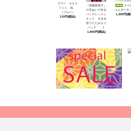
ラワー ＳＥＣ
スマ
『高橋恵美子』
７１１ BL
ョルダーキ
の手ぬいで作る
（ブルー）
1,400円(税
バッグレッスン
110円(税込)
キット 大きめ
折りたたみエコ
バッグ １
1,800円(税込)