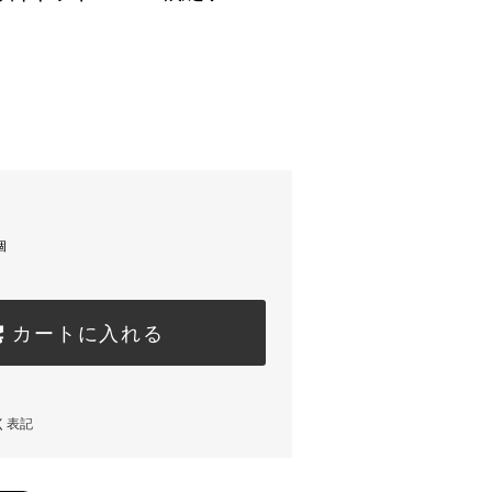
。
個
カートに入れる
く表記