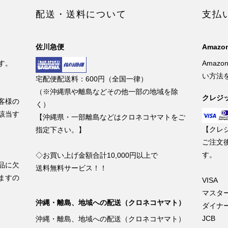
配送・送料について
支払
佐川急便
Amazon
す。
Amaz
い方法
宅配便配送料：600円（全国一律）
（※沖縄県や離島などその他一部の地域を除
クレジ
客様の
く）
該当す
【沖縄県・一部離島などはクロネコヤマトをご
【クレ
指定下さい。】
ご注文
す。
◇お買い上げ金額合計10,000円以上で
品に欠
送料無料サービス！！
ますの
VISA
マスタ
沖縄・離島、地域への配送（クロネコヤマト）
ダイナ
JCB
沖縄・離島、地域への配送（クロネコヤマト）