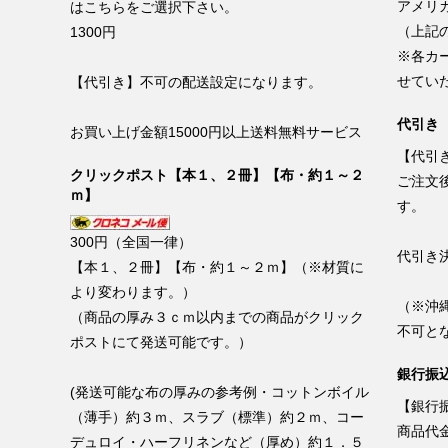
アメリ
はこちらをご選択下さい。
（上記
1300円
※各カ
せてい
【代引き】不可の配送設定になります。
代引き
お買い上げ金額15000円以上送料無料サービス
【代引
クリックポスト【本１、２冊】【布・約１～２
ご注文
ｍ】
す。
300円（全国一律）
代引き
【本１、２冊】【布・約１～２ｍ】（※材質に
より変わります。）
（※沖
（商品の厚み３ｃｍ以内までの商品がクリック
不可と
ポストにて発送可能です。）
銀行振込
(発送可能な布の厚みの参考例・コットンボイル
【銀行振
（薄手）約３ｍ、スラブ（標準）約２ｍ、コー
商品代
デュロイ・ハーフリネンなど（厚め）約１．５