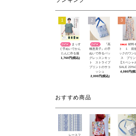
ランキング
1
2
3
まっす
『高
材料
ト １ 前
ぐ手ぬいでかん
橋恵美子』の手
ックのワン
たんに作る服
ぬいで作るバッ
ス プリン
1,760円(税込)
グレッスンキッ
【スペシャ
ト ストライプ
SALE 20%
プリントのサコ
4,080円(税
ッシュ
2,000円(税込)
おすすめ商品
レースフ