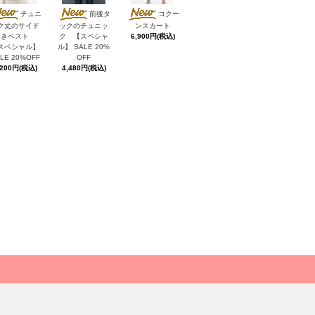
チュニ
前後タ
コクー
ク丈のサイド
ックのチュニッ
ンスカート
あきベスト
ク 【スペシャ
6,900円(税込)
スペシャル】
ル】 SALE 20%
LE 20%OFF
OFF
,200円(税込)
4,480円(税込)