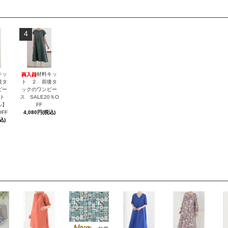
4
キッ
材料キッ
後タ
ト ２ 前後タ
ピー
ックのワンピー
ト
ス SALE20％O
ル】
FF
OFF
4,080円(税込)
込)