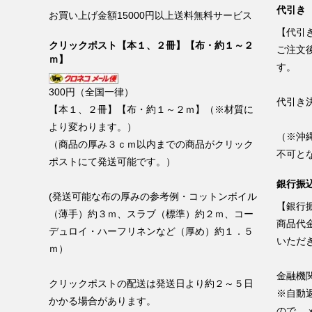
代引き
お買い上げ金額15000円以上送料無料サービス
【代引
クリックポスト【本１、２冊】【布・約１～２
ご注文
ｍ】
す。
300円（全国一律）
代引き
【本１、２冊】【布・約１～２ｍ】（※材質に
より変わります。）
（※沖
（商品の厚み３ｃｍ以内までの商品がクリック
不可と
ポストにて発送可能です。）
銀行振込
(発送可能な布の厚みの参考例・コットンボイル
【銀行振
（薄手）約３ｍ、スラブ（標準）約２ｍ、コー
商品代
デュロイ・ハーフリネンなど（厚め）約１．５
いただ
ｍ）
金融機
クリックポストの配送は発送日より約２～５日
※自動
かかる場合があります。
ので、