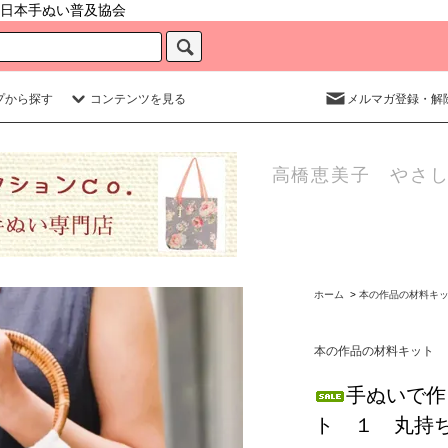
日本手ぬい普及協会
プから探す
コンテンツを見る
メルマガ登録・解
高橋恵美子 やさし
ホーム
>
本の作品の材料キ
本の作品の材料キット
手ぬいで作
ト １ 丸持ち