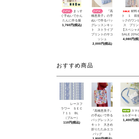
まっす
『高
材料
ト １ 前
ぐ手ぬいでかん
橋恵美子』の手
ックのワン
たんに作る服
ぬいで作るバッ
ス プリン
1,760円(税込)
グレッスンキッ
【スペシャ
ト ストライプ
SALE 20%
プリントのサコ
4,080円(税
ッシュ
2,000円(税込)
おすすめ商品
レースフ
ラワー ＳＥＣ
スマ
『高橋恵美子』
７１１ BL
ョルダーキ
の手ぬいで作る
（ブルー）
1,400円(税
バッグレッスン
110円(税込)
キット 大きめ
折りたたみエコ
バッグ １
1,800円(税込)