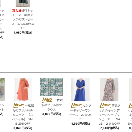
キッ
材料キッ
後タ
ト ２ 前後タ
ピー
ックのワンピー
ト
ス SALE20％O
ル】
FF
OFF
4,080円(税込)
込)
一枚裁
ホシ
ちのフリル衿ブ
一枚裁
センタ
前後タ
ット
ラウス
ちのフリル衿チ
ーギャザーワン
ックのキャンデ
ッ
込)
3,800円(税込)
ュニック 【ス
ピース 20％OF
ィースリーブワ
ペシャル】 SAL
F
ンピース SA
【
E 20%OFF
4,560円(税込)
LE ２０％OFF
SA
3,840円(税込)
7,040円(税込)
3