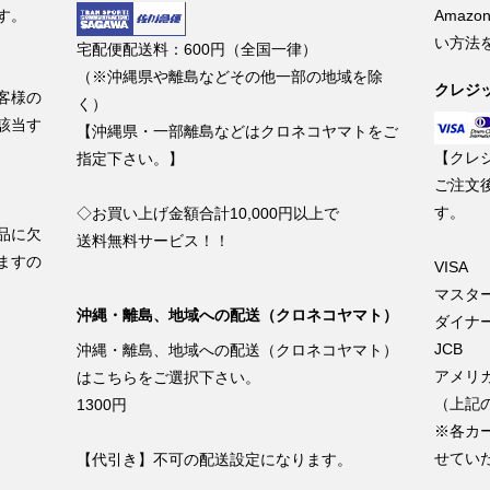
す。
Amaz
い方法
宅配便配送料：600円（全国一律）
（※沖縄県や離島などその他一部の地域を除
クレジ
客様の
く）
該当す
【沖縄県・一部離島などはクロネコヤマトをご
【クレ
指定下さい。】
ご注文
す。
◇お買い上げ金額合計10,000円以上で
品に欠
送料無料サービス！！
ますの
VISA
マスタ
沖縄・離島、地域への配送（クロネコヤマト）
ダイナ
JCB
沖縄・離島、地域への配送（クロネコヤマト）
アメリ
はこちらをご選択下さい。
（上記
1300円
※各カ
せてい
【代引き】不可の配送設定になります。