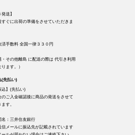
き発送】
後すぐに出荷の準備をさせていただきま
決済手数料 全国一律３３０円
縄・その他離島 に配送の際は 代引き利用
なります。）
(先払い)
込】(先払い)
金のご入金確認後に商品の発送をさせて
きます。
関名：三井住友銀行
返信メールに振込先が記載されています
メールが届かない場合はご連絡下さい。