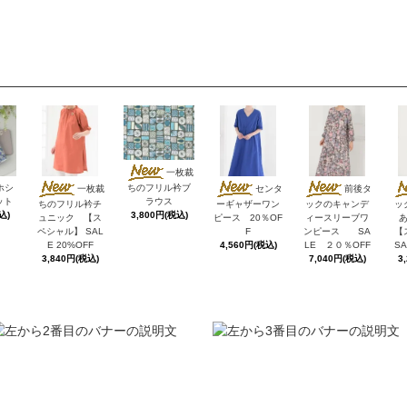
一枚裁
ホシ
ちのフリル衿ブ
一枚裁
センタ
前後タ
ット
ラウス
ちのフリル衿チ
ーギャザーワン
ックのキャンデ
ッ
込)
3,800円(税込)
ュニック 【ス
ピース 20％OF
ィースリーブワ
ペシャル】 SAL
F
ンピース SA
【
E 20%OFF
4,560円(税込)
LE ２０％OFF
SA
3,840円(税込)
7,040円(税込)
3