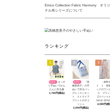
Emico Collection Fabric Harmony オリ
ナル布シリーズについて
ランキング
1
2
3
まっす
『高
材料
ト １ 前
ぐ手ぬいでかん
橋恵美子』の手
ックのワン
たんに作る服
ぬいで作るバッ
ス プリン
1,760円(税込)
グレッスンキッ
【スペシャ
ト ストライプ
SALE 20%
プリントのサコ
4,080円(税
ッシュ
2,000円(税込)