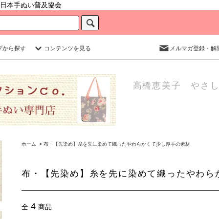
日本手ぬい普及協会
プから探す
コンテンツを見る
メルマガ登録・解
高橋恵美子 やさし
ホーム
>
布・【先染め】糸を先に染めて織ったやわらかくて少し厚手の素材
布・【先染め】糸を先に染めて織ったやわら
4
全
商品