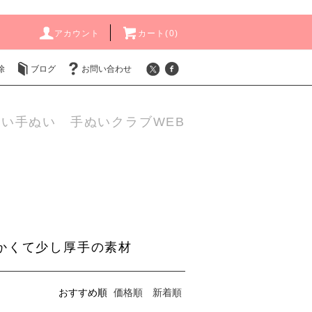
アカウント
カート(
0
)
除
ブログ
お問い合わせ
い手ぬい 手ぬいクラブWEB
かくて少し厚手の素材
おすすめ順
価格順
新着順