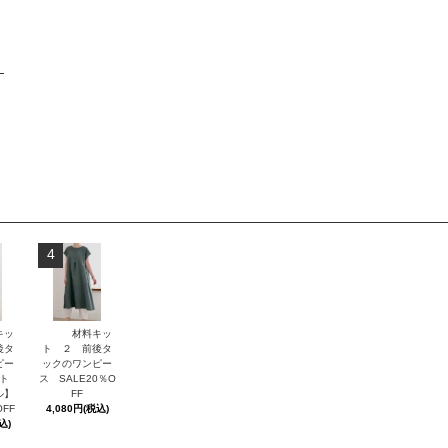
ジ
4
キッ
材料キッ
後タ
ト ２ 前後タ
ピー
ックのワンピー
ト
ス SALE20％O
ル】
FF
OFF
4,080円(税込)
込)