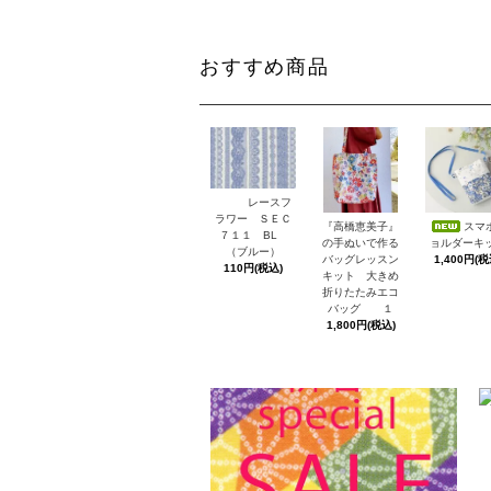
おすすめ商品
レースフ
ラワー ＳＥＣ
スマ
『高橋恵美子』
７１１ BL
ョルダーキ
の手ぬいで作る
（ブルー）
1,400円(税
バッグレッスン
110円(税込)
キット 大きめ
折りたたみエコ
バッグ １
1,800円(税込)