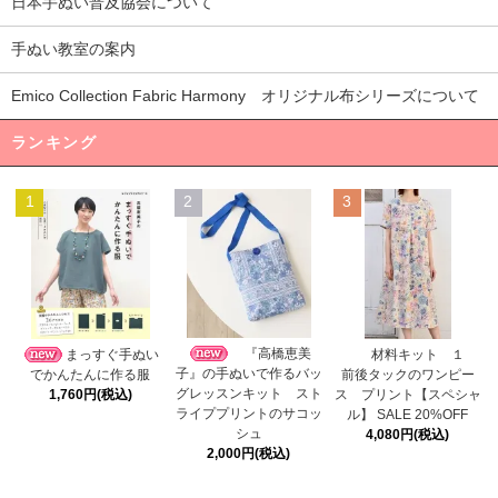
日本手ぬい普及協会について
手ぬい教室の案内
Emico Collection Fabric Harmony オリジナル布シリーズについて
ランキング
1
2
3
『高橋恵美
まっすぐ手ぬい
材料キット １
子』の手ぬいで作るバッ
でかんたんに作る服
前後タックのワンピー
グレッスンキット スト
1,760円(税込)
ス プリント【スペシャ
ライププリントのサコッ
ル】 SALE 20%OFF
シュ
4,080円(税込)
2,000円(税込)