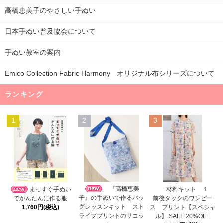
高橋恵美子のやさしい手ぬい
日本手ぬい普及協会について
手ぬい教室の案内
Emico Collection Fabric Harmony オリジナル布シリーズについて
ランキング
1
2
3
『高橋恵美
まっすぐ手ぬい
材料キット １
子』の手ぬいで作るバッ
でかんたんに作る服
前後タックのワンピー
グレッスンキット スト
1,760円(税込)
ス プリント【スペシャ
ライププリントのサコッ
ル】 SALE 20%OFF