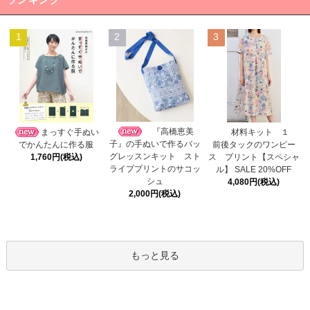
ランキング
1
2
3
『高橋恵美
まっすぐ手ぬい
材料キット １
子』の手ぬいで作るバッ
でかんたんに作る服
前後タックのワンピー
グレッスンキット スト
1,760円(税込)
ス プリント【スペシャ
ライププリントのサコッ
ル】 SALE 20%OFF
シュ
4,080円(税込)
2,000円(税込)
もっと見る