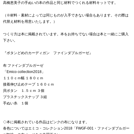
高橋恵美子の手ぬいの本の作品と同じ材料でつくれる材料キットです。
（※材料・素材によっては同じものが入手できない場合もあります。その際は
代替え材料を用意いたします。）
つくり方は本に掲載されています。本をお持ちでない場合は本と一緒にご購入
下さい。
『ボタンどめのカーディガン ファインダブルガーゼ』
布 ファインダブルガーゼ
「Emico collection2018」
１１０ｃｍ幅 １８０ｃｍ
接着伸び止めテープ １６０ｃｍ
貝ボタン １.５ｃｍ ３個
プラスチックスナップ ３組
手ぬい糸 １個
◇本に掲載されている作品はピンクの布になります。
各色についてはエミコ・コレクション2018「FWGF-001・ファインダブルガー