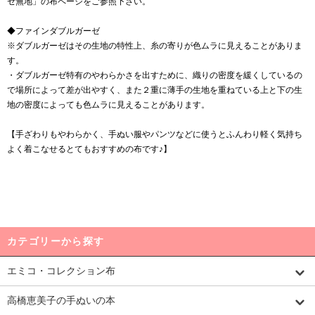
ゼ無地」の布ページをご参照下さい。
◆ファインダブルガーゼ
※ダブルガーゼはその生地の特性上、糸の寄りが色ムラに見えることがありま
す。
・ダブルガーゼ特有のやわらかさを出すために、織りの密度を緩くしているの
で場所によって差が出やすく、また２重に薄手の生地を重ねている上と下の生
地の密度によっても色ムラに見えることがあります。
【手ざわりもやわらかく、手ぬい服やパンツなどに使うとふんわり軽く気持ち
よく着こなせるとてもおすすめの布です♪】
カテゴリーから探す
エミコ・コレクション布
高橋恵美子の手ぬいの本